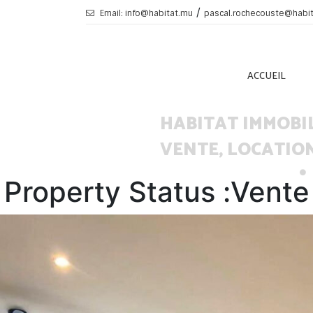
/
Email: info@habitat.mu
pascal.rochecouste@habi
ACCUEIL
HABITAT IMMOBI
VENTE, LOCATION
Property Status :
Vente