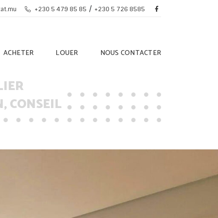
/
tat.mu
+230 5 479 85 85
+230 5 726 8585
ACHETER
LOUER
NOUS CONTACTER
LIER
, CONSEIL