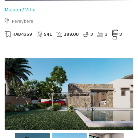
Maison / Villa
Pereybere
HAB4359
541
189.00
3
3
3