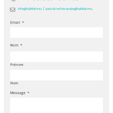
/
info@habitat.mu
pascal.rochecouste@habitat.mu
Email
*
Nom
*
Prénom
Nom
Message
*