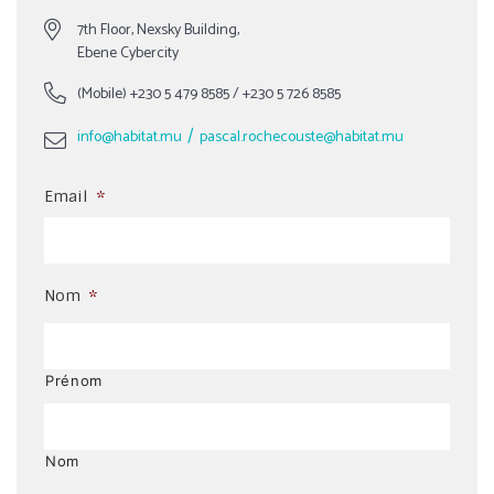
7th Floor, Nexsky Building,
Ebene Cybercity
(Mobile)
+230 5 479 8585
/
+230 5 726 8585
/
info@habitat.mu
pascal.rochecouste@habitat.mu
Email
*
Nom
*
Prénom
Nom