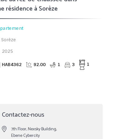
e résidence à Sorèze
partement
Sorèze
2025
HAB4362
92.00
1
3
1
Contactez-nous
7th Floor, Nexsky Building,
Ebene Cybercity