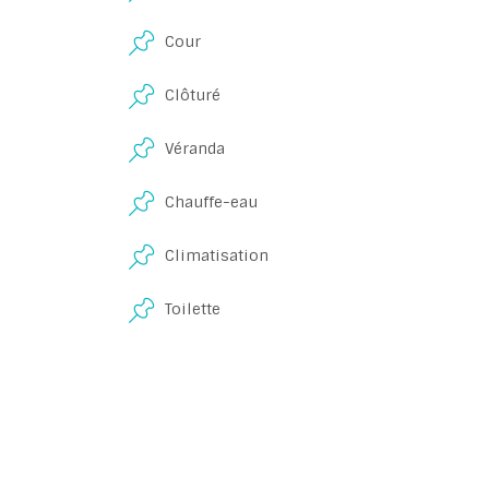
Cour
Clôturé
Véranda
Chauffe-eau
Climatisation
Toilette