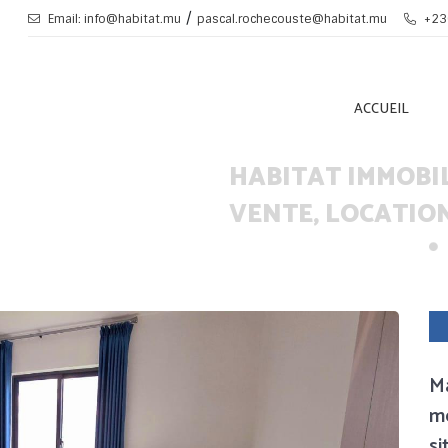
/
Email: info@habitat.mu
pascal.rochecouste@habitat.mu
+23
ACCUEIL
HABITAT IMMOBI
VENTE, LOCATION
M
me
si