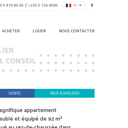
/
Fr
0 5 479 85 85
+230 5 726 8585
ACHETER
LOUER
NOUS CONTACTER
LIER
, CONSEIL
VENTE
MUR 6,800,000
agnifique appartement
ublé et équipé de 92 m²
tué au rez-de-chaussée dans