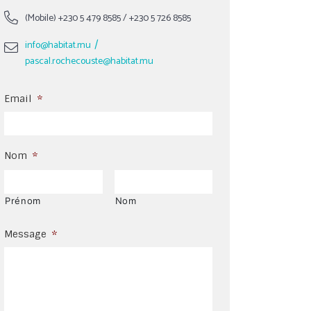
(Mobile)
+230 5 479 8585
/
+230 5 726 8585
/
info@habitat.mu
pascal.rochecouste@habitat.mu
Email
*
Nom
*
Prénom
Nom
Message
*