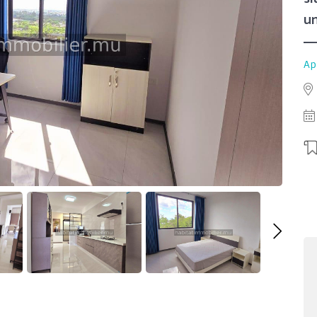
un
Ap