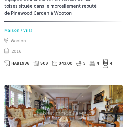
toises située dans le morcellement réputé
de Pinewood Garden à Wooton
Maison / Villa
Wooton
2016
HAB1936
506
343.00
3
4
4