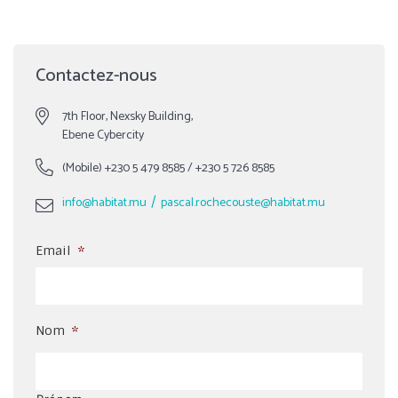
Contactez-nous
7th Floor, Nexsky Building,
Ebene Cybercity
(Mobile)
+230 5 479 8585
/
+230 5 726 8585
/
info@habitat.mu
pascal.rochecouste@habitat.mu
Email
*
Nom
*