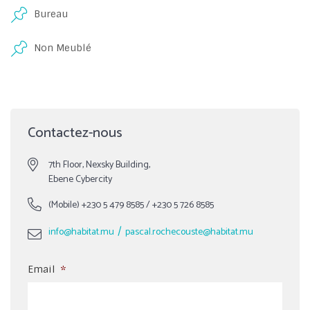
Bureau
Non Meublé
Contactez-nous
7th Floor, Nexsky Building,
Ebene Cybercity
(Mobile)
+230 5 479 8585
/
+230 5 726 8585
/
info@habitat.mu
pascal.rochecouste@habitat.mu
Email
*