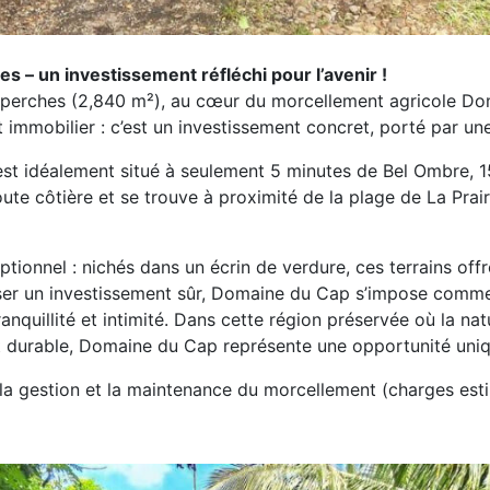
 – un investissement réfléchi pour l’avenir !
67 perches (2,840 m²), au cœur du morcellement agricole 
 immobilier : c’est un investissement concret, porté par une
e, est idéalement situé à seulement 5 minutes de Bel Ombre
te côtière et se trouve à proximité de la plage de La Prairi
nnel : nichés dans un écrin de verdure, ces terrains offrent
liser un investissement sûr, Domaine du Cap s’impose comme
anquillité et intimité. Dans cette région préservée où la na
t durable, Domaine du Cap représente une opportunité uniq
 la gestion et la maintenance du morcellement (charges est