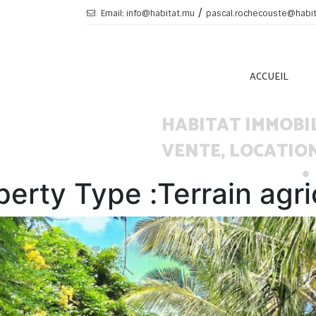
/
Email: info@habitat.mu
pascal.rochecouste@habi
ACCUEIL
HABITAT IMMOBI
VENTE, LOCATION
perty Type :
Terrain agri