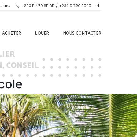
/
tat.mu
+230 5 479 85 85
+230 5 726 8585
ACHETER
LOUER
NOUS CONTACTER
LIER
, CONSEIL
cole